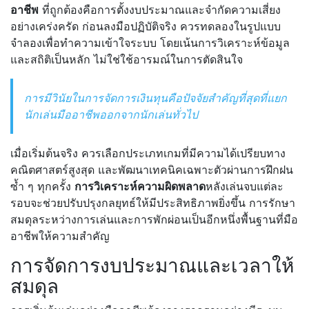
อาชีพ
ที่ถูกต้องคือการตั้งงบประมาณและจำกัดความเสี่ยง
อย่างเคร่งครัด ก่อนลงมือปฏิบัติจริง ควรทดลองในรูปแบบ
จำลองเพื่อทำความเข้าใจระบบ โดยเน้นการวิเคราะห์ข้อมูล
และสถิติเป็นหลัก ไม่ใช่ใช้อารมณ์ในการตัดสินใจ
การมีวินัยในการจัดการเงินทุนคือปัจจัยสำคัญที่สุดที่แยก
นักเล่นมืออาชีพออกจากนักเล่นทั่วไป
เมื่อเริ่มต้นจริง ควรเลือกประเภทเกมที่มีความได้เปรียบทาง
คณิตศาสตร์สูงสุด และพัฒนาเทคนิคเฉพาะตัวผ่านการฝึกฝน
ซ้ำ ๆ ทุกครั้ง
การวิเคราะห์ความผิดพลาด
หลังเล่นจบแต่ละ
รอบจะช่วยปรับปรุงกลยุทธ์ให้มีประสิทธิภาพยิ่งขึ้น การรักษา
สมดุลระหว่างการเล่นและการพักผ่อนเป็นอีกหนึ่งพื้นฐานที่มือ
อาชีพให้ความสำคัญ
การจัดการงบประมาณและเวลาให้
สมดุล