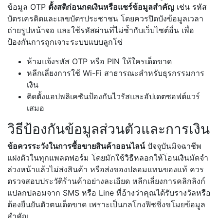
ข้อมูล OTP
ตั้งสติก่อนกดเงินหรือแชร์ข้อมูลสำคัญ
เช่น รหัส
บัตรเครดิตและเลขบัตรประชาชน โดยควรปิดบังข้อมูลเวลา
ถ่ายรูปหน้าจอ และใช้รหัสผ่านที่ไม่ซ้ำกับเว็บไซต์อื่น เพื่อ
ป้องกันการถูกเจาะระบบแบบลูกโซ่
ห้ามแจ้งรหัส OTP หรือ PIN ให้ใครเด็ดขาด
หลีกเลี่ยงการใช้ Wi-Fi สาธารณะสำหรับธุรกรรมการ
เงิน
ติดตั้งแอปพลิเคชันป้องกันไวรัสและอัปเดตซอฟต์แวร์
เสมอ
วิธีป้องกันข้อมูลส่วนตัวและการเงิน
ข้อควรระวังในการซื้อขายสินค้าออนไลน์
ปัจจุบันมิจฉาชีพ
แฝงตัวในทุกแพลตฟอร์ม โดยมักใช้วิธีหลอกให้โอนเงินมัดจำ
ล่วงหน้าแล้วไม่ส่งสินค้า หรือส่งของปลอมแทนของแท้ ควร
ตรวจสอบประวัติร้านค้าอย่างละเอียด หลีกเลี่ยงการคลิกลิงก์
แปลกปลอมจาก SMS หรือ Line ที่อ้างว่าคุณได้รับรางวัลหรือ
ต้องยืนยันตัวตนเด็ดขาด เพราะเป็นกลโกงฟิชชิ่งขโมยข้อมูล
สำคัญ