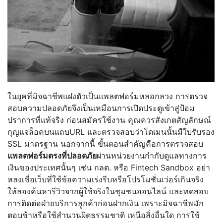
ในยุคที่มิจฉาชีพแฝงตัวเป็นแพลตฟอร์มหลอกลวง การตรวจ
สอบความปลอดภัยจึงเป็นเหมือนการเปิดประตูเข้าสู่ป้อม
ปราการที่แท้จริง ก่อนสมัครใช้งาน คุณควรสังเกตสัญลักษณ์
กุญแจล็อคบนแถบURL และตรวจสอบว่าโดเมนนั้นมีใบรับรอง
SSL มาตรฐาน นอกจากนี้ ขั้นตอนสำคัญคือการตรวจสอบ
แพลตฟอร์มตรงที่ปลอดภัย
ผ่านหน่วยงานกำกับดูแลทางการ
เงินของประเทศนั้นๆ เช่น กลต. หรือ Fintech Sandbox อย่า
หลงเชื่อเว็บที่ใช้ข้อความเร่งรีบหรือโปรโมชั่นเว่อร์เกินจริง
ให้ลองค้นหารีวิวจากผู้ใช้จริงในชุมชนออนไลน์ และทดสอบ
การติดต่อฝ่ายบริการลูกค้าก่อนฝากเงิน เพราะมิจฉาชีพมัก
ตอบช้าหรือใช้สำนวนผิดธรรมชาติ เหนือสิ่งอื่นใด การใช้