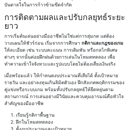
บันดาลใจในการก้าวข้ามขีดจำกัด
การติดตามผลและปรับกลยุทธ์ระยะ
ยาว
การเริ่มต้นเล่นอย่างมืออาชีพไม่ใช่แค่การสุ่มกด แต่ต้อง
วางแผนให้ชัวร์ก่อน เริ่มจากการศึกษา
กติกาและกฎของเกม
ให้ละเอียด เช่น ระบบคะแนน การเดิมพัน หรือกลไกพิเศษ
ต่างๆ จากนั้นค่อยฝึกฝนด้วยการเล่นในโหมดทดลอง เพื่อ
ทำความเข้าใจจังหวะและรูปแบบโดยไม่ต้องเสี่ยงเงินจริง
เมื่อพร้อมแล้ว ให้กำหนดงบประมาณที่เสียได้ ตั้งเป้าหมาย
รายวัน และอย่าลงทุนเกินลิมิตตัวเอง ฝึกสังเกตพฤติกรรมของ
คู่แข่งหรือระบบเกม พร้อมทั้งปรับกลยุทธ์ให้ยืดหยุ่นตาม
สถานการณ์ การเล่นอย่างมีวินัยและควบคุมอารมณ์คือหัวใจ
สำคัญของมืออาชีพ
เรียนรู้กติกาพื้นฐาน
ฝึกในโหมดทดลอง
ตั้งงบประมาณและเป้าหมาย