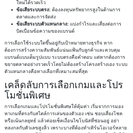
ใหม่ได้รวดเร็ว
ข้อเสียระบบตรง:
ต้องลงทุนทรัพยากรสูงในด้านการ
ตลาดและการจัดส่ง
ข้อเสียระบบตัวแทนกลาง:
แบ่งกำไรและเสี่ยงต่อการ
บิดเบือนข้อความของแบรนด์
การเลือกใช้ระบบใดขึ้นอยู่กับเป้าหมายทางธุรกิจ หาก
ต้องการสร้างความสัมพันธ์แน่นแฟ้นกับลูกค้าและควบคุม
แบรนด์แบบเต็มรูปแบบ ระบบตรงคือคำตอบ แต่หากต้องการ
ขยายตลาดอย่างรวดเร็วโดยไม่ต้องสร้างโครงสร้างเอง ระบบ
ตัวแทนกลางคือทางเลือกที่เหมาะสมที่สุด
เคล็ดลับการเลือกเกมและโปร
โมชั่นพิเศษ
การเลือกเกมและโปรโมชั่นพิเศษให้คุ้มค่า เริ่มจากการมอง
หาเกมที่ตรงกับสไตล์การเล่นของตัวเอง เช่น ชอบเสี่ยงโชค
หรือเน้นกลยุทธ์ แล้วค่อยเช็คเงื่อนไขโบนัสที่ซ่อนอยู่ อย่า
หลงกลกับตัวเลขสูงลิ่ว เพราะบางทีต้องทำเทิร์นโอเวอร์หลาย