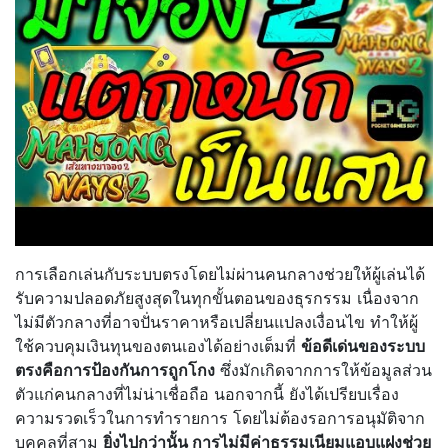
การเลือกเล่นกับระบบตรงโดยไม่ผ่านคนกลางช่วยให้ผู้เล่นได้
รับความปลอดภัยสูงสุดในทุกขั้นตอนของธุรกรรม เนื่องจาก
ไม่มีตัวกลางที่อาจปั่นราคาหรือเปลี่ยนแปลงเงื่อนไข ทำให้ผู้
ใช้ควบคุมเงินทุนของตนเองได้อย่างเต็มที่
ข้อดีเด่นของระบบ
ตรงคือการป้องกันการถูกโกง
ซึ่งมักเกิดจากการให้ข้อมูลส่วน
ตัวแก่คนกลางที่ไม่น่าเชื่อถือ นอกจากนี้ ยังได้เปรียบเรื่อง
ความรวดเร็วในการทำรายการ โดยไม่ต้องรอการอนุมัติจาก
บุคคลที่สาม
ยิ่งไปกว่านั้น การไม่มีค่าธรรมเนียมแอบแฝงช่วย