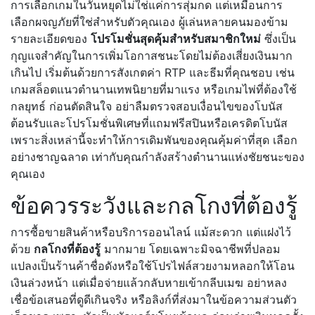
การเลือกเกมในวันหยุดไม่ใช่แค่การสุ่มกด แต่เหมือนการ
เลือกผจญภัยที่ใช่สำหรับตัวคุณเอง ผู้เล่นหลายคนมองข้าม
รายละเอียดของ
โปรโมชั่นสุดคุ้มสำหรับสมาชิกใหม่
ซึ่งเป็น
กุญแจสำคัญในการเพิ่มโอกาสชนะโดยไม่ต้องเสี่ยงเงินมาก
เกินไป เริ่มต้นด้วยการสังเกตค่า RTP และธีมที่คุณชอบ เช่น
เกมสล็อตแนวตำนานเทพนิยายที่มาแรง หรือเกมไพ่ที่ต้องใช้
กลยุทธ์ ก่อนตัดสินใจ อย่าลืมตรวจสอบเงื่อนไขของโบนัส
ต้อนรับและโปรโมชั่นพิเศษที่แถมฟรีสปินหรือเครดิตโบนัส
เพราะสิ่งเหล่านี้จะทำให้การเดิมพันของคุณคุ้มค่าที่สุด เลือก
อย่างชาญฉลาด เท่ากับคุณกำลังสร้างตำนานแห่งชัยชนะของ
คุณเอง
ข้อควรระวังและกลโกงที่ต้องรู้
การซื้อขายสินค้าหรือบริการออนไลน์ แม้สะดวก แต่แฝงไว้
ด้วย
กลโกงที่ต้องรู้
มากมาย โดยเฉพาะมิจฉาชีพที่ปลอม
แปลงเป็นร้านค้าชื่อดังหรือใช้โปรไฟล์สวยงามหลอกให้โอน
เงินล่วงหน้า แต่เมื่อจ่ายแล้วกลับหายเข้ากลีบเมฆ อย่าหลง
เชื่อข้อเสนอที่ดูดีเกินจริง หรือลิงก์ที่ส่งมาในข้อความส่วนตัว