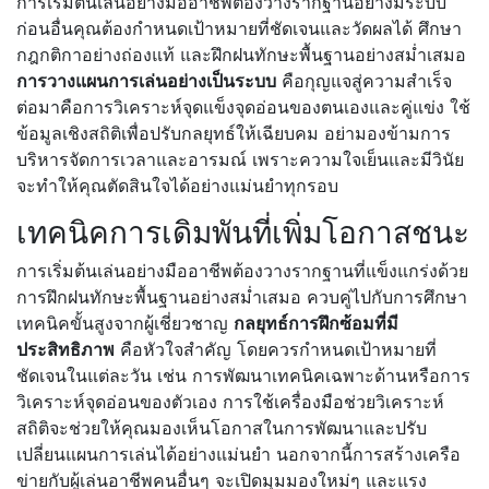
การเริ่มต้นเล่นอย่างมืออาชีพต้องวางรากฐานอย่างมีระบบ
ก่อนอื่นคุณต้องกำหนดเป้าหมายที่ชัดเจนและวัดผลได้ ศึกษา
กฎกติกาอย่างถ่องแท้ และฝึกฝนทักษะพื้นฐานอย่างสม่ำเสมอ
การวางแผนการเล่นอย่างเป็นระบบ
คือกุญแจสู่ความสำเร็จ
ต่อมาคือการวิเคราะห์จุดแข็งจุดอ่อนของตนเองและคู่แข่ง ใช้
ข้อมูลเชิงสถิติเพื่อปรับกลยุทธ์ให้เฉียบคม อย่ามองข้ามการ
บริหารจัดการเวลาและอารมณ์ เพราะความใจเย็นและมีวินัย
จะทำให้คุณตัดสินใจได้อย่างแม่นยำทุกรอบ
เทคนิคการเดิมพันที่เพิ่มโอกาสชนะ
การเริ่มต้นเล่นอย่างมืออาชีพต้องวางรากฐานที่แข็งแกร่งด้วย
การฝึกฝนทักษะพื้นฐานอย่างสม่ำเสมอ ควบคู่ไปกับการศึกษา
เทคนิคขั้นสูงจากผู้เชี่ยวชาญ
กลยุทธ์การฝึกซ้อมที่มี
ประสิทธิภาพ
คือหัวใจสำคัญ โดยควรกำหนดเป้าหมายที่
ชัดเจนในแต่ละวัน เช่น การพัฒนาเทคนิคเฉพาะด้านหรือการ
วิเคราะห์จุดอ่อนของตัวเอง การใช้เครื่องมือช่วยวิเคราะห์
สถิติจะช่วยให้คุณมองเห็นโอกาสในการพัฒนาและปรับ
เปลี่ยนแผนการเล่นได้อย่างแม่นยำ นอกจากนี้การสร้างเครือ
ข่ายกับผู้เล่นอาชีพคนอื่นๆ จะเปิดมุมมองใหม่ๆ และแรง