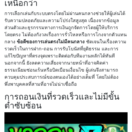
เหนือกว่า
การเลือกเล่นกับระบบตรงโดยไม่ผ่านคนกลางช่วยให้ผู้เล่นได้
รับความปลอดภัยและความโปร่งใสสูงสุด เนื่องจากข้อมูล
ส่วนตัวและธุรกรรมทางการเงินถูกจัดการโดยผู้ให้บริการ
โดยตรง ไม่ต้องกังวลเรื่องการรั่วไหลหรือการโกงจากตัวแทน
กลาง
ข้อดีของการเล่นตรงไม่มีคนกลาง
ชัดเจนในเรื่องความ
รวดเร็วในการฝาก-ถอน การรับโบนัสที่ยุติธรรม และการ
แก้ไขปัญหาที่ตรงจุดเพราะติดต่อกับทีมงานหลักได้ทันที
นอกจากนี้ ยังลดความเสี่ยงจากนายหน้าที่อาจคิดค่า
ธรรมเนียมซ่อนเร้นหรือบิดเบือนเงื่อนไข ผู้เล่นจึงสามารถ
ควบคุมประสบการณ์ของตนเองได้อย่างเต็มที่ โดยไม่ต้อง
พึ่งพาบุคคลที่สามที่อาจไม่น่าเชื่อถือ
การถอนเงินที่รวดเร็วและไม่มีขั้น
ต่ำซับซ้อน