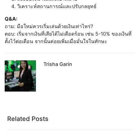
วิเคราะห์สถานการณ์และปรับกลยุทธ์
Q&A:
ถาม: มือใหม่ควรเริ่มเล่นด้วยเงินเท่าไหร่?
ตอบ: เริ่มจากเงินที่เสียได้ไม่เดือดร้อน เช่น 5-10% ของเงินที่
ตั้งไว้ต่อเดือน จากนั้นค่อยเพิ่มเมื่อมั่นใจในทักษะ
Trisha Garin
Related Posts