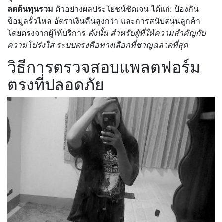
ลดต้นทุนรวม
ตัวอย่างผลประโยชน์ชัดเจน ได้แก่: ป้องกัน
ข้อมูลรั่วไหล อัตราเงินคืนสูงกว่า และการสนับสนุนลูกค้า
โดยตรงจากผู้ให้บริการ
ดังนั้น สำหรับผู้ที่ให้ความสำคัญกับ
ความโปร่งใส ระบบตรงคือทางเลือกที่ชาญฉลาดที่สุด
วิธีการตรวจสอบแพลตฟอร์ม
ตรงที่ปลอดภัย